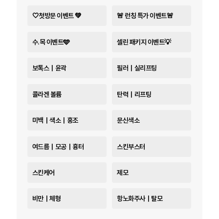
🤍첫방문 이벤트 💚
🚨 런칭 특가 이벤트🚨
수.목 이벤트🩵
셀린 패키지 이벤트💡
보톡스｜윤곽
필러｜실리프팅
콜라겐 볼륨
탄력｜리프팅
미백｜색소｜홍조
문신색소
여드름｜모공｜흉터
스킨부스터
스킨케어
제모
비만｜체형
항노화주사｜탈모