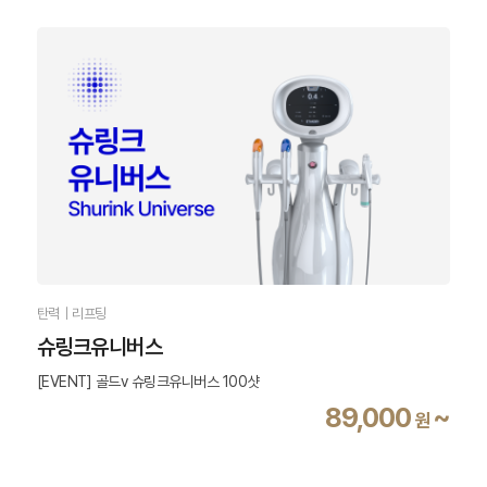
탄력｜리프팅
슈링크유니버스
[EVENT] 골드v 슈링크유니버스 100샷
89,000
~
원