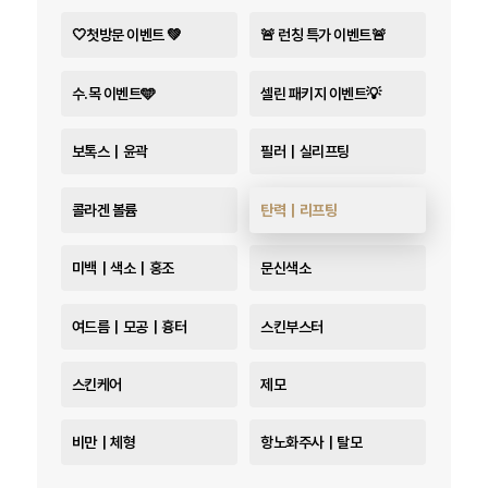
🤍첫방문 이벤트 💚
🚨 런칭 특가 이벤트🚨
수.목 이벤트🩵
셀린 패키지 이벤트💡
보톡스｜윤곽
필러｜실리프팅
콜라겐 볼륨
탄력｜리프팅
미백｜색소｜홍조
문신색소
여드름｜모공｜흉터
스킨부스터
스킨케어
제모
비만｜체형
항노화주사｜탈모