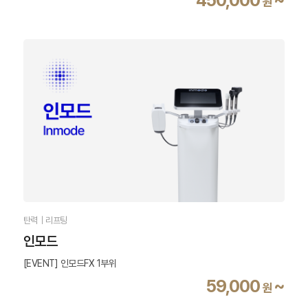
원
탄력｜리프팅
인모드
[EVENT] 인모드FX 1부위
59,000
~
원