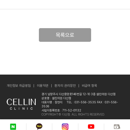
목록으로
개인정보 취급방침
이용약관
환자의 권리장전
비급여 항목
경기 남양주시 다산중앙로146번길 12-10 3층 셀린의원 다산점
상호명 : 셀린의원 다산점
대표자명 : 장현지
TEL : 031-556-3535
FAX : 031-556-
3536
사업자등록번호 : 711-52-01132
COPYRIGHT© 다산점. ALL RIGHTS RESERVED.