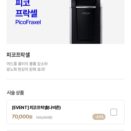
피코프락셀
여드름 흉터의 볼륨 감소와
광노화 현상의 완화 효과!
시술 상품
[EVENT] 피코프락셀(나비존)
70,000
원
-46%
130,000원