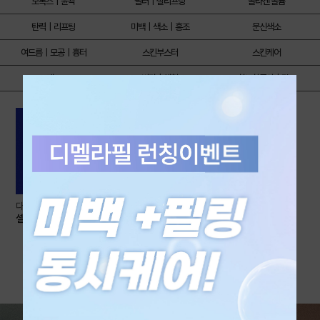
보톡스｜윤곽
필러｜실리프팅
콜라겐 볼륨
탄력｜리프팅
미백｜색소｜홍조
문신색소
여드름｜모공｜흉터
스킨부스터
스킨케어
제모
비만｜체형
항노화주사｜탈모
다산고객 대상 회원권🎟️
셀린 VIP 회원권🎟️
1,000,000
원