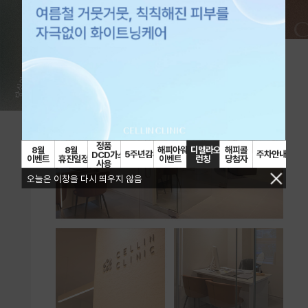
CELLIN 
정품
8월
8월
해피아워
디멜라오투필
해피콜
5주년감사제
주차안내
DCD가스
이벤트
휴진일정
이벤트
런칭
당첨자
사용
오늘은 이창을 다시 띄우지 않음