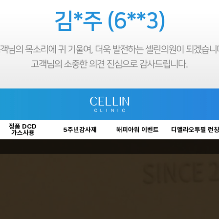
정품 DCD
5주년감사제
해피아워 이벤트
디멜라오투필 런
가스사용