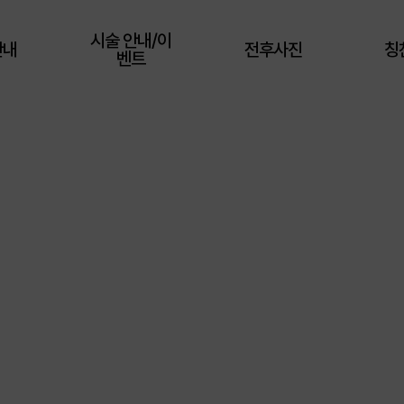
시술 안내/이
안내
전후사진
칭
벤트