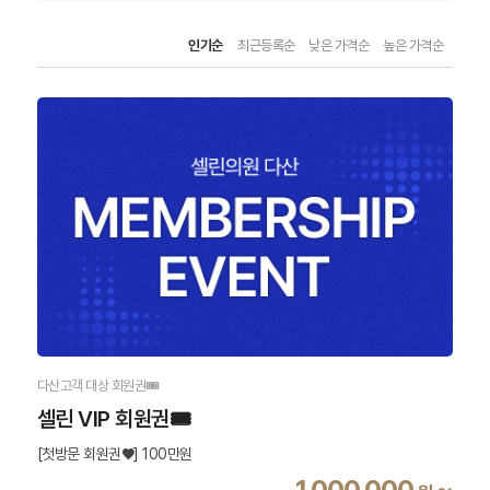
인기순
최근등록순
낮은 가격순
높은 가격순
다산고객 대상 회원권🎟️
셀린 VIP 회원권🎟️
[첫방문 회원권♥] 100만원
1,000,000
~