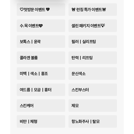
🤍첫방문 이벤트 💚
🚨 런칭 특가 이벤트🚨
수.목 이벤트🩵
셀린 패키지 이벤트💡
보톡스｜윤곽
필러｜실리프팅
콜라겐 볼륨
탄력｜리프팅
미백｜색소｜홍조
문신색소
여드름｜모공｜흉터
스킨부스터
스킨케어
제모
비만｜체형
항노화주사｜탈모