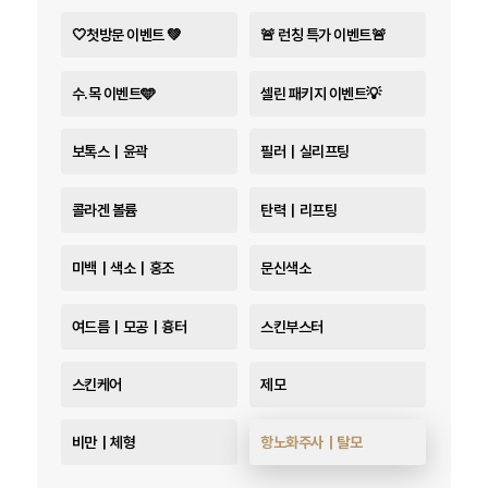
🤍첫방문 이벤트 💚
🚨 런칭 특가 이벤트🚨
수.목 이벤트🩵
셀린 패키지 이벤트💡
보톡스｜윤곽
필러｜실리프팅
콜라겐 볼륨
탄력｜리프팅
미백｜색소｜홍조
문신색소
여드름｜모공｜흉터
스킨부스터
스킨케어
제모
비만｜체형
항노화주사｜탈모