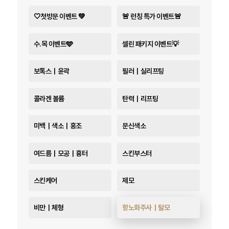
🤍첫방문 이벤트 💚
🚨 런칭 특가 이벤트🚨
수.목 이벤트🩵
셀린 패키지 이벤트💡
보톡스｜윤곽
필러｜실리프팅
콜라겐 볼륨
탄력｜리프팅
미백｜색소｜홍조
문신색소
여드름｜모공｜흉터
스킨부스터
스킨케어
제모
비만｜체형
항노화주사｜탈모